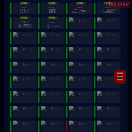
Tap Saya!