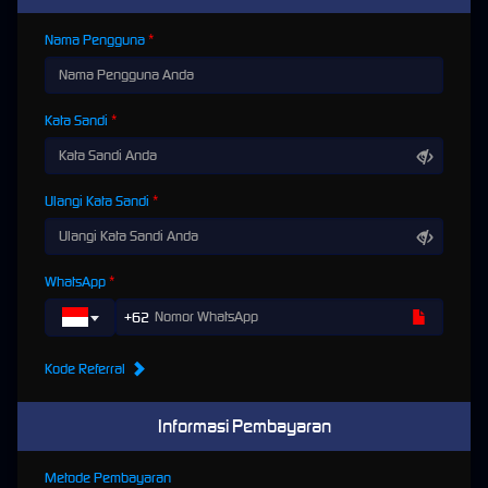
JACKPOT108: Link Terbaru
Nama Pengguna
Situs Slot Gacor Hari Ini
Slot88 Gampang Menang
Kata Sandi
Jackpot
Selamat datang di situs slot online resmi penyedia link terbaru
slot gacor
hari ini bersama
Ulangi Kata Sandi
JACKPOT108 yang merupakan agen terpercaya di indonesia dengan pilihan permainan
terlengkap dan paling gampang menang jackpot. Bersama JACKPOT108 anda dapat
mewujudkan impian menjadi jutawan dalam waktu singkat hanya dengan memainkan
deretan permainan slot gacor pilihan terfavorit. Didukung dengan fasilitas pelayanan
WhatsApp
profesional, serta transaksi bank dan e-wallet 24 jam online tanpa hambatan. JACKPOT108
telah terbukti sebagai link situs slot88 resmi yang konsisten memberikan sensasi
+62
kemenangan jackpot maxwin hingga ke tingkat maksimal, lengkap dengan ketersediaan
fitur VIP paling mutakhir untuk memanjakan seluruh member setianya, serta telah
Kode Referral
mengantongi lisensi resmi dari PAGCOR sebagai rekomendasi situs
slot
online terupdate
dan paling canggih saat ini.
Informasi Pembayaran
Untuk menghadirkan pengalaman bermain tingkat tinggi, kami juga bekerja sama secara
resmi dengan provider ternama slot88 guna menyajikan permainan
slot gampang menang
Metode Pembayaran
dengan persentase winrate mencapai 99.8%. Jadi jangan ragu lagi, segera bergabung