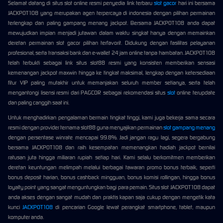
Selamat datang di situs slot online resmi penyedia link terbaru
slot gacor
hari ini bersama
JACKPOT108 yang merupakan agen terpercaya di indonesia dengan pilihan permainan
terlengkap dan paling gampang menang jackpot. Bersama JACKPOT108 anda dapat
mewujudkan impian menjadi jutawan dalam waktu singkat hanya dengan memainkan
deretan permainan slot gacor pilihan terfavorit. Didukung dengan fasilitas pelayanan
profesional, serta transaksi bank dan e-wallet 24 jam online tanpa hambatan. JACKPOT108
telah terbukti sebagai link situs slot88 resmi yang konsisten memberikan sensasi
kemenangan jackpot maxwin hingga ke tingkat maksimal, lengkap dengan ketersediaan
fitur VIP paling mutakhir untuk memanjakan seluruh member setianya, serta telah
mengantongi lisensi resmi dari PAGCOR sebagai rekomendasi situs
slot
online terupdate
dan paling canggih saat ini.
Untuk menghadirkan pengalaman bermain tingkat tinggi, kami juga bekerja sama secara
resmi dengan provider ternama slot88 guna menyajikan permainan
slot gampang menang
dengan persentase winrate mencapai 99.8%. Jadi jangan ragu lagi, segera bergabung
bersama JACKPOT108 dan raih kesempatan memenangkan hadiah jackpot bernilai
ratusan juta hingga miliaran rupiah setiap hari. Kami selalu berkomitmen memberikan
deretan keuntungan melimpah melalui berbagai tawaran promo bonus terbaik, seperti
bonus deposit harian, bonus cashback mingguan, bonus komisi rollingan, hingga bonus
loyalty point yang sangat menguntungkan bagi para pemain. Situs slot JACKPOT108 dapat
anda akses dengan sangat mudah dan praktis kapan saja cukup dengan mengetik kata
kunci
JACKPOT108
di pencarian Google lewat perangkat smartphone, tablet, maupun
komputer anda.