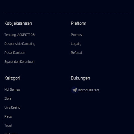
Kebijaksanaan
Platform
Tentang JACKPOT108
Promosi
Responsible Gambling
Loyalty
Pusat Bantuan
Referral
Syarat dan Ketentuan
Kategori
Dukungan
Hot Games
Jackpot108slot
Slots
Live Casino
Race
Togel