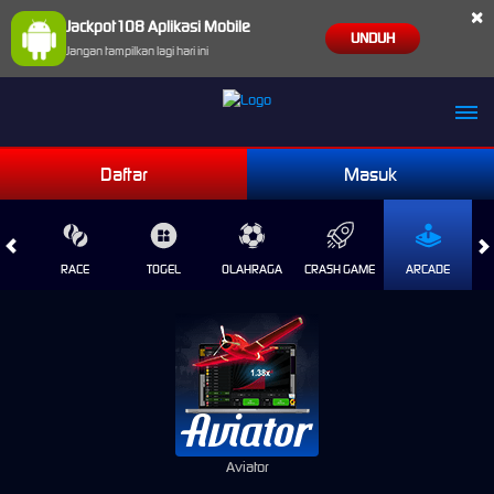
×
Jackpot108 Aplikasi Mobile
UNDUH
Jangan tampilkan lagi hari ini
Daftar
Masuk
SINO
RACE
TOGEL
OLAHRAGA
CRASH GAME
ARCADE
Aviator