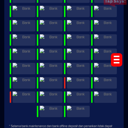
Tap Saya!
* Selama bank maintenance dan bank offline deposit dan penarikan tidak dapat