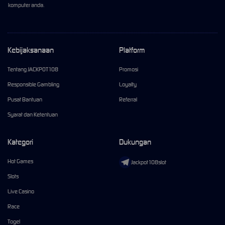
komputer anda.
Kebijaksanaan
Platform
Tentang JACKPOT108
Promosi
Responsible Gambling
Loyalty
Pusat Bantuan
Referral
Syarat dan Ketentuan
Kategori
Dukungan
Hot Games
Jackpot108slot
Slots
Live Casino
Race
Togel