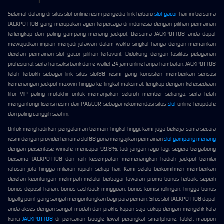
Selamat datang di situs slot online resmi penyedia link terbaru
slot gacor
hari ini bersama
JACKPOT108 yang merupakan agen terpercaya di indonesia dengan pilihan permainan
terlengkap dan paling gampang menang jackpot. Bersama JACKPOT108 anda dapat
mewujudkan impian menjadi jutawan dalam waktu singkat hanya dengan memainkan
deretan permainan slot gacor pilihan terfavorit. Didukung dengan fasilitas pelayanan
profesional, serta transaksi bank dan e-wallet 24 jam online tanpa hambatan. JACKPOT108
telah terbukti sebagai link situs slot88 resmi yang konsisten memberikan sensasi
kemenangan jackpot maxwin hingga ke tingkat maksimal, lengkap dengan ketersediaan
fitur VIP paling mutakhir untuk memanjakan seluruh member setianya, serta telah
mengantongi lisensi resmi dari PAGCOR sebagai rekomendasi situs
slot
online terupdate
dan paling canggih saat ini.
Untuk menghadirkan pengalaman bermain tingkat tinggi, kami juga bekerja sama secara
resmi dengan provider ternama slot88 guna menyajikan permainan
slot gampang menang
dengan persentase winrate mencapai 99.8%. Jadi jangan ragu lagi, segera bergabung
bersama JACKPOT108 dan raih kesempatan memenangkan hadiah jackpot bernilai
ratusan juta hingga miliaran rupiah setiap hari. Kami selalu berkomitmen memberikan
deretan keuntungan melimpah melalui berbagai tawaran promo bonus terbaik, seperti
bonus deposit harian, bonus cashback mingguan, bonus komisi rollingan, hingga bonus
loyalty point yang sangat menguntungkan bagi para pemain. Situs slot JACKPOT108 dapat
anda akses dengan sangat mudah dan praktis kapan saja cukup dengan mengetik kata
kunci
JACKPOT108
di pencarian Google lewat perangkat smartphone, tablet, maupun