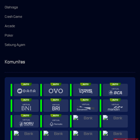
Olahraga
Crash Game
Arcade
Poker
Sabung Ayam
Komunitas