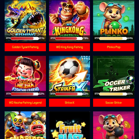
RTP
81%
RTP
79%
RTP
84%
Golden Tyrant Fishing
WD King Kong Fishing
Plinko Pop
RTP
82%
RTP
82%
RTP
85%
WD Nezha Fishing Legend
StrikerX
Soccer Striker