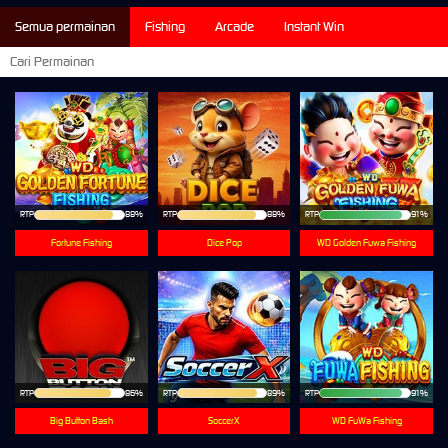
Semua permainan
Fishing
Arcade
Instant Win
RTP
88%
RTP
88%
RTP
91%
Fortune Fishing
Dice Pop
WD Golden Fuwa Fishing
RTP
86%
RTP
89%
RTP
91%
Big Button Bash
SoccerX
WD FuWa Fishing