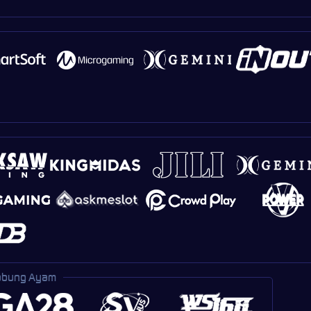
abung Ayam