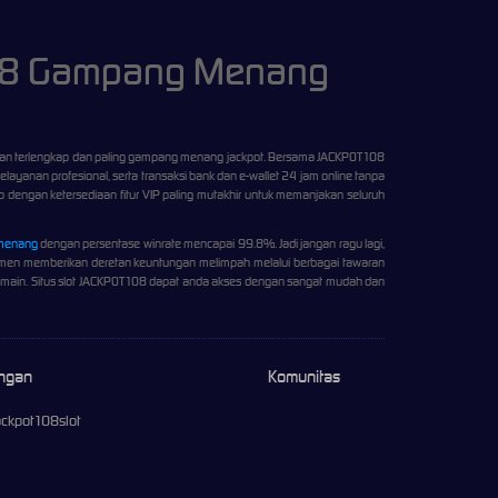
lot88 Gampang Menang
inan terlengkap dan paling gampang menang jackpot. Bersama JACKPOT108
ayanan profesional, serta transaksi bank dan e-wallet 24 jam online tanpa
p dengan ketersediaan fitur VIP paling mutakhir untuk memanjakan seluruh
 menang
dengan persentase winrate mencapai 99.8%. Jadi jangan ragu lagi,
mitmen memberikan deretan keuntungan melimpah melalui berbagai tawaran
 pemain. Situs slot JACKPOT108 dapat anda akses dengan sangat mudah dan
ngan
Komunitas
ackpot108slot