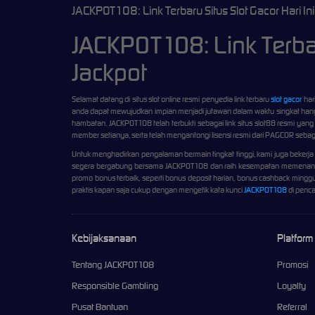
JACKPOT108: Link Terbaru Situs Slot Gacor Hari 
JACKPOT108: Link Terba
Jackpot
Selamat datang di situs slot online resmi penyedia link terbaru
slot gacor
har
anda dapat mewujudkan impian menjadi jutawan dalam waktu singkat hanya d
hambatan. JACKPOT108 telah terbukti sebagai link situs slot88 resmi yan
member setianya, serta telah mengantongi lisensi resmi dari PAGCOR sebag
Untuk menghadirkan pengalaman bermain tingkat tinggi, kami juga beker
segera bergabung bersama JACKPOT108 dan raih kesempatan memenangkan h
promo bonus terbaik, seperti bonus deposit harian, bonus cashback ming
praktis kapan saja cukup dengan mengetik kata kunci
JACKPOT108
di penca
Kebijaksanaan
Platform
Tentang JACKPOT108
Promosi
Responsible Gambling
Loyalty
Pusat Bantuan
Referral