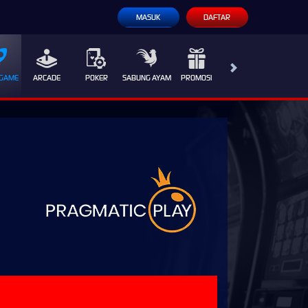
MASUK
DAFTAR
 GAME
ARCADE
POKER
SABUNG AYAM
PROMOSI