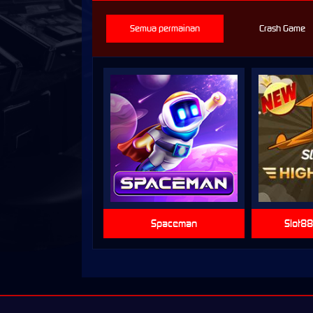
Semua permainan
Crash Game
Spaceman
Slot88