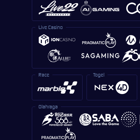
Live Casino
Race
Togel
Olahraga