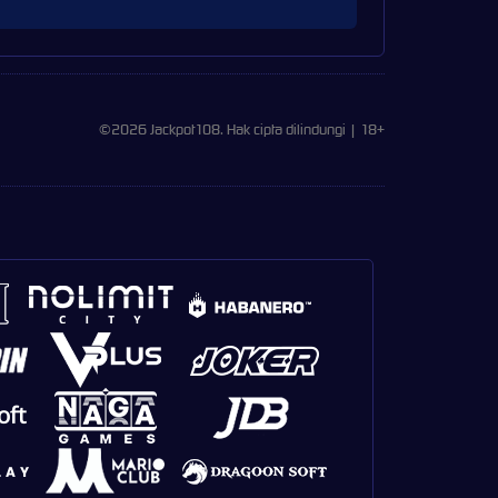
©2026 Jackpot108. Hak cipta dilindungi | 18+