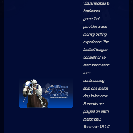
virtual football &
basketball
game that
provides a real
money betting
experience. The
football league
consists of 16
teams and each
runs
continuously
from one match
day to the next.
8 events are
played on each
match day.
There are 16 full