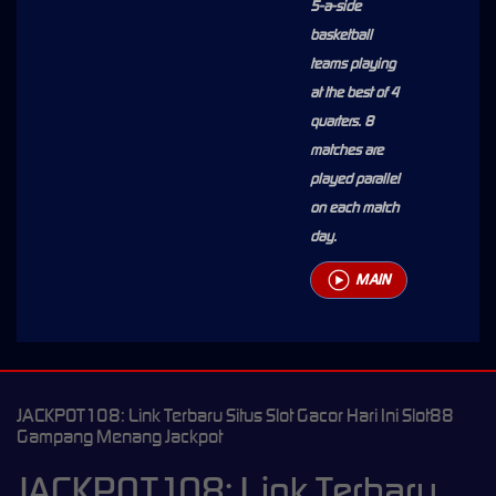
5-a-side
basketball
teams playing
at the best of 4
quarters. 8
matches are
played parallel
on each match
day.
MAIN
JACKPOT108: Link Terbaru Situs Slot Gacor Hari Ini Slot88
Gampang Menang Jackpot
JACKPOT108: Link Terbaru