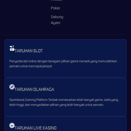
Poker
Sabung
Ayam
TARUHAN SLOT
Penyedia slot online dengan beragam pilihan game menarik yang memudahkan
pemain untuk mencapai jackpot
TARUHAN OLAHRAGA
Sportsbook Gaming Platform Terbaik menawarkan lebih banyak game, odds yang
lebih tinggi, dan menyediakan pilihan yang lebih banyak untuk pemain.
TARUHAN LIVE KASINO